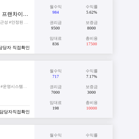
월수익
수익률
984
5.62%
[서울 마포구] 초역세권 ★ 메인상권+오피스+아파트+오피스텔 배후! 프랜차이즈 카레전문점
#마포 핵심상권과 초역세권 #오피스·아파트·오피스텔 복합상권 #풍부한 직장인 유동과 접근성 #안정된 매출과 수익 #오토 가능 매장
권리금
보증금
9500
8000
임대료
총비용
836
17500
-담당자 직접확인
월수익
수익률
717
7.17%
#광주광산구 #프랜차이즈분식 #월순수익700 #안정적인매출 #생활권상권 #즉시운영가능 #운영시스템완비
권리금
보증금
7000
3000
임대료
총비용
198
10000
증-담당자직접확인
월수익
수익률