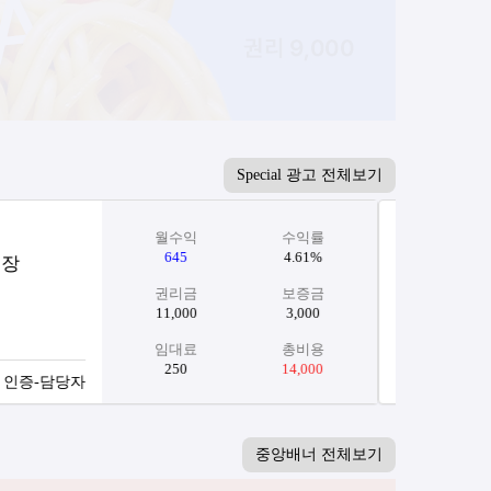
Special 광고 전체보기
월수익
수익률
660
4.13%
[경기 고양시][우동/덮밥] 초보 운영 최적화! 고정수요 탄탄한 회전율 강한 생활형 외식 매장
권리금
보증금
12,000
4,000
임대료
총비용
396
16,000
매물 인증-담당자
중앙배너 전체보기