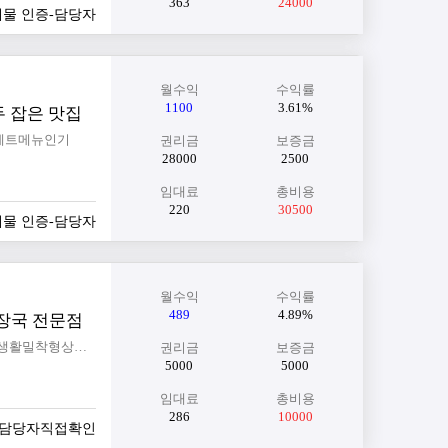
363
24000
실매물 인증-담당자
월수익
수익률
1100
3.61%
두 잡은 맛집
#세트메뉴인기
권리금
보증금
28000
2500
임대료
총비용
220
30500
실매물 인증-담당자
월수익
수익률
489
4.89%
해장국 전문점
#신축급상가 #28층복합상가 #1층매장 #프랜차이즈창업 #즉시운영가능 #시설완비매장 #생활밀착형상권 #안정적인창업
권리금
보증금
5000
5000
임대료
총비용
286
10000
증-담당자직접확인