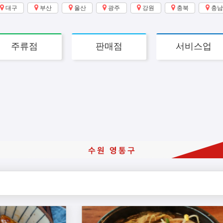
대구
부산
울산
광주
강원
충북
충남
주류점
판매점
서비스업