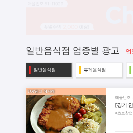
일반음식점 업종별 광고
업
일반음식점
휴게음식점
TOP광고 직거래
매물번호 : 
[경기 
#초보창업