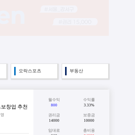
오락스포츠
부동산
월수익
수익률
800
3.33%
초보창업 추천
운영
권리금
보증금
14000
10000
임대료
총비용