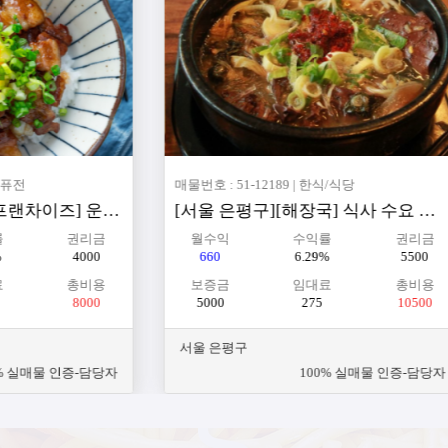
분식점
매물번호 : 51-12160 | 일반음식점(기타)
강원도 양구군 "소자본 / 수익률 좋은 김밥 전문점"
[경기 하남시] 아파트 단지 중심★ 
익률
권리금
월수익
수익률
권리금
57%
6000
433
6.66%
4500
대료
총비용
보증금
임대료
총비용
0
7000
2000
142
6500
경기 하남시
법인 퍼스트 11350-2018-00083
100% 실매물 인증-담당자 직접
 전화: 02-931-5530 대표 박태경