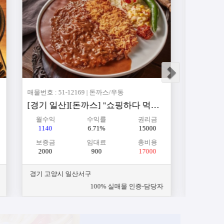
매물번호 : 51-12129 | 고기전문점
지구내 유일하여 독점 가능한 프랜차이즈 밀키트 매장
[경기 부천시] 검증된 매출! 안정 운영 가능! 수요 탄탄한 고기전문점
월수익
수익률
권리금
1475
6.15%
19000
보증금
임대료
총비용
5000
320
24000
경기 부천시
확인
100% 실매물 인증-담당자 직접확인