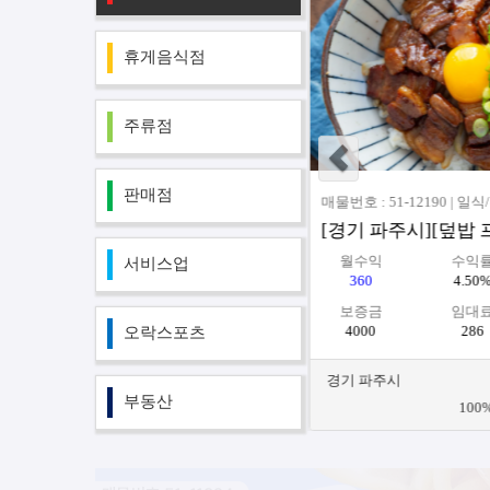
휴게음식점
주류점
판매점
매물번호 : 51-12162 | 
월수익
수
서비스업
600
8.
보증금
임
1000
8
오락스포츠
강원 양구군
부동산
부동산 중개
서울 노원구 동일로 230가길 57 /