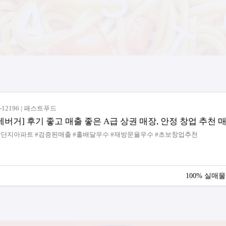
51-12188 | 돈까스/우동
 #생활형상권 #유동인구많음 #안정적운영 #빠른회전율 #가성비맛집
시 덕양구
100% 실