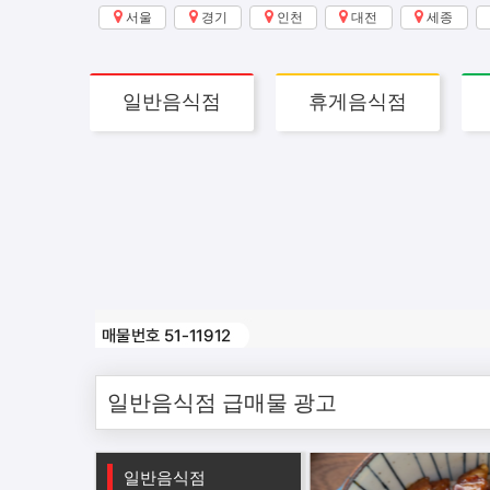
서울
경기
인천
대전
세종
일반음식점
휴게음식점
Previous
일반음식점 급매물 광고
일반음식점