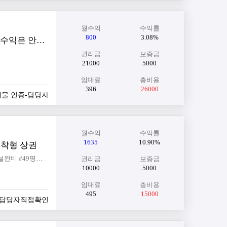
월수익
수익률
800
3.08%
[인천][분식] 재방문율 높은 매장! 세미오토 운영으로 부담은 낮추고, 수익은 안정적으로!
권리금
보증금
21000
5000
임대료
총비용
396
26000
실매물 인증-담당자
월수익
수익률
1635
10.90%
밀착형 상권
#월순수익1635만원 #월매출5600만원 #완성형매장 #프랜차이즈한식 #즉시운영가능 #시설완비 #49평매장 #안정적인수익 #고양시덕양구
권리금
보증금
10000
5000
임대료
총비용
495
15000
증-담당자직접확인