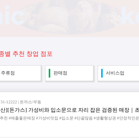
종별 추천 창업 점포
주류점
판매점
서비스업
51-12222 | 돈까스/우동
안산][돈가스] 가성비와 입소문으로 자리 잡은 검증된 매장｜
추천 #매출좋은매장 #가성비맛집 #입소문 #단골많음 #생활형상권 #안정적인