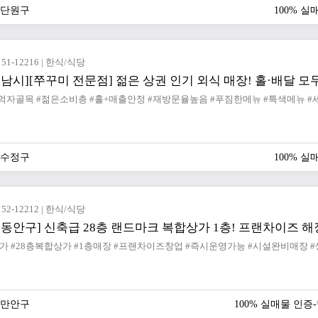
산단원구
100% 
51-12216 | 한식/식당
성남시][쭈꾸미 전문점] 젊은 상권 인기 외식 매장! 홀·배달 모
#먹자골목 #젊은소비층 #홀+매출안정 #재방문율높음 #푸짐한메뉴 #특색메뉴 
남수정구
100% 
52-12212 | 한식/식당
 동안구] 신축급 28층 랜드마크 복합상가 1층! 프랜차이즈 
양만안구
100% 실매물 인